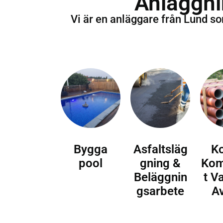
Anläggni
Vi är en anläggare från Lund s
Bygga
Asfaltsläg
K
pool
gning &
Kom
Beläggnin
t V
gsarbete
A