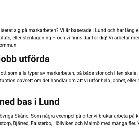
liserat sig på markarbeten? Vi är baserade i Lund och har lång 
lats, eller stenläggning – och vi finns där för dig! Vi arbetar m
r kommun.
jobb utförda
t som alla typer av markarbeten, på både stor och liten skala. Hö
uation oavsett om det handlar om att vi utför hela jobbet, eller
 med bas i Lund
 övriga Skåne. Som några exempel på orter vi brukar arbeta på k
torp, Bjärred, Falsterbo, Höllviken och Malmö med många fler. Vä