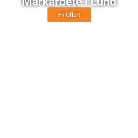
Markarbete i Lund
Fri Offert