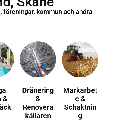
nd, Skåne
g, föreningar, kommun och andra
ga
Dränering
Markarbet
n &
&
e &
äck
Renovera
Schaktnin
källaren
g