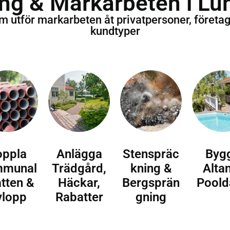
ng & Markarbeten i Lu
om utför markarbeten åt privatpersoner, företa
kundtyper
oppla
Anlägga
Stenspräc
Byg
munal
Trädgård,
kning &
Alta
atten &
Häckar,
Bergsprän
Poold
vlopp
Rabatter
gning