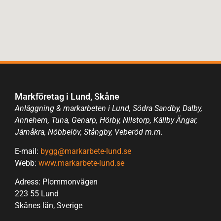
Markföretag i Lund, Skåne
Anläggning & markarbeten i Lund, Södra Sandby, Dalby,
Annehem, Tuna, Genarp, Hörby, Nilstorp, Källby Ängar,
Järnåkra, Nöbbelöv, Stångby, Veberöd m.m.
E-mail:
bygg@markarbete-lund.se
Webb:
www.markarbete-lund.se
Adress: Plommonvägen
223 55 Lund
Skånes län, Sverige