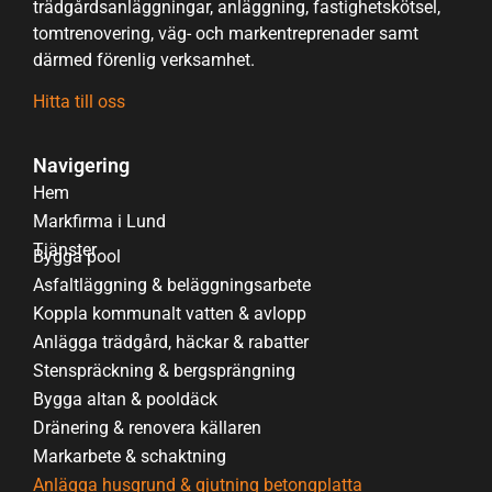
trädgårdsanläggningar, anläggning, fastighetskötsel,
tomtrenovering, väg- och markentreprenader samt
därmed förenlig verksamhet.
Hitta till oss
Navigering
Hem
Markfirma i Lund
Tjänster
Bygga pool
Asfaltläggning & beläggningsarbete
Koppla kommunalt vatten & avlopp
Anlägga trädgård, häckar & rabatter
Stenspräckning & bergsprängning
Bygga altan & pooldäck
Dränering & renovera källaren
Markarbete & schaktning
Anlägga husgrund & gjutning betongplatta