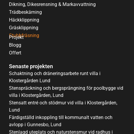
Dikning, Dikesrensning & Markavvattning
Trädbeskärning
Häckklippning
Gräsklippning
Stubbfräsning
Projekt
Blogg
Offert
Senaste projekten
Schaktning och dräneringsarbete runt villa i
Klostergården Lund
Stenspräckning och bergsprängning för poolbygge vid
villa i Klostergården, Lund
Stensatt entré och stödmur vid villa i Klostergården,
Lund
Färdigställd inkoppling till kommunalt vatten och
avlopp i Gunnesbo, Lund
Stenlagd uteplats och naturstensmur vid radhus i