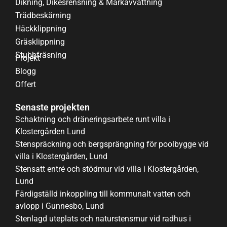
Dikning, Dikesrensning & Markavvattning
Trädbeskärning
Häckklippning
Gräsklippning
Stubbfräsning
Projekt
Blogg
Offert
Senaste projekten
Schaktning och dräneringsarbete runt villa i
Klostergården Lund
Stenspräckning och bergsprängning för poolbygge vid
villa i Klostergården, Lund
Stensatt entré och stödmur vid villa i Klostergården,
Lund
Färdigställd inkoppling till kommunalt vatten och
avlopp i Gunnesbo, Lund
Stenlagd uteplats och naturstensmur vid radhus i