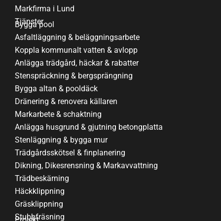
Markfirma i Lund
Tjänster
Bygga pool
Asfaltläggning & beläggningsarbete
Koppla kommunalt vatten & avlopp
Anlägga trädgård, häckar & rabatter
Stenspräckning & bergsprängning
Bygga altan & pooldäck
Dränering & renovera källaren
Markarbete & schaktning
Anlägga husgrund & gjutning betongplatta
Stenläggning & bygga mur
Trädgårdsskötsel & finplanering
Dikning, Dikesrensning & Markavvattning
Trädbeskärning
Häckklippning
Gräsklippning
Stubbfräsning
Projekt