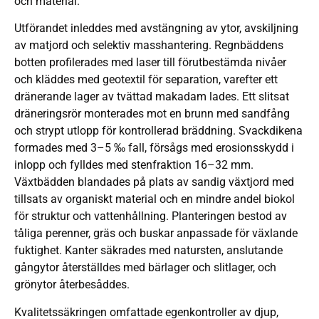
och material.
Utförandet inleddes med avstängning av ytor, avskiljning
av matjord och selektiv masshantering. Regnbäddens
botten profilerades med laser till förutbestämda nivåer
och kläddes med geotextil för separation, varefter ett
dränerande lager av tvättad makadam lades. Ett slitsat
dräneringsrör monterades mot en brunn med sandfång
och strypt utlopp för kontrollerad bräddning. Svackdikena
formades med 3–5 ‰ fall, försågs med erosionsskydd i
inlopp och fylldes med stenfraktion 16–32 mm.
Växtbädden blandades på plats av sandig växtjord med
tillsats av organiskt material och en mindre andel biokol
för struktur och vattenhållning. Planteringen bestod av
tåliga perenner, gräs och buskar anpassade för växlande
fuktighet. Kanter säkrades med natursten, anslutande
gångytor återställdes med bärlager och slitlager, och
grönytor återbesåddes.
Kvalitetssäkringen omfattade egenkontroller av djup,