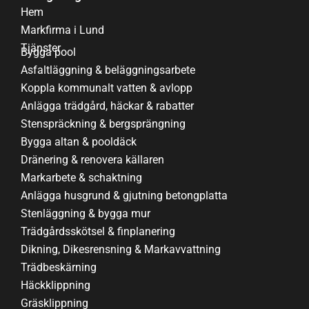
Hem
Markfirma i Lund
Tjänster
Bygga pool
Asfaltläggning & beläggningsarbete
Koppla kommunalt vatten & avlopp
Anlägga trädgård, häckar & rabatter
Stenspräckning & bergsprängning
Bygga altan & pooldäck
Dränering & renovera källaren
Markarbete & schaktning
Anlägga husgrund & gjutning betongplatta
Stenläggning & bygga mur
Trädgårdsskötsel & finplanering
Dikning, Dikesrensning & Markavvattning
Trädbeskärning
Häckklippning
Gräsklippning