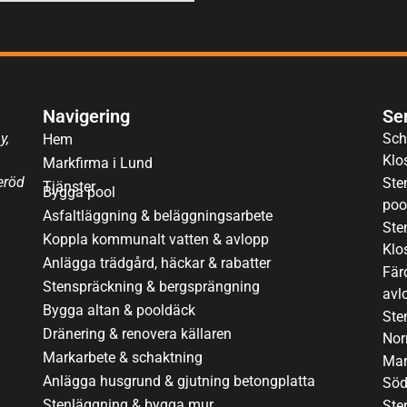
Navigering
Se
y,
Sch
Hem
Klo
Markfirma i Lund
eröd
Ste
Tjänster
Bygga pool
poo
Asfaltläggning & beläggningsarbete
Sten
Koppla kommunalt vatten & avlopp
Klo
Anlägga trädgård, häckar & rabatter
Fär
Stenspräckning & bergsprängning
avl
Bygga altan & pooldäck
Ste
Dränering & renovera källaren
Nor
Markarbete & schaktning
Mar
Anlägga husgrund & gjutning betongplatta
Söd
Stenläggning & bygga mur
Ste