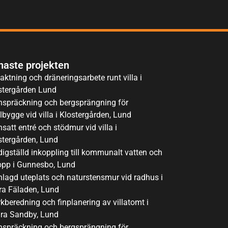
naste projekten
aktning och dräneringsarbete runt villa i
stergården Lund
nspräckning och bergsprängning för
lbygge vid villa i Klostergården, Lund
satt entré och stödmur vid villa i
stergården, Lund
digställd inkoppling till kommunalt vatten och
opp i Gunnesbo, Lund
nlagd uteplats och naturstensmur vid radhus i
ra Fäladen, Lund
kberedning och finplanering av villatomt i
ra Sandby, Lund
nspräckning och bergsprängning för