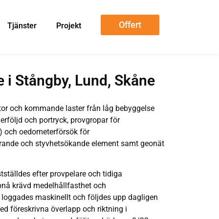
Offert
Tjänster
Projekt
e i Stångby, Lund, Skåne
 ytor och kommande laster från låg bebyggelse
rföljd och portryck, provgropar för
n) och oedometerförsök för
ärande och styvhetsökande element samt geonät
ställdes efter provpelare och tidiga
ppnå krävd medelhållfasthet och
 loggades maskinellt och följdes upp dagligen
med föreskrivna överlapp och riktning i