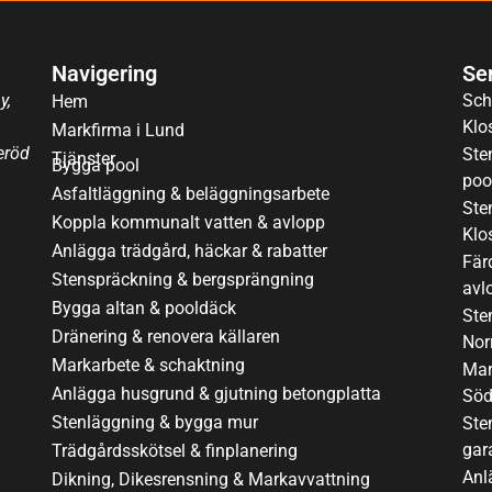
Navigering
Se
y,
Sch
Hem
Klo
Markfirma i Lund
eröd
Ste
Tjänster
Bygga pool
poo
Asfaltläggning & beläggningsarbete
Sten
Koppla kommunalt vatten & avlopp
Klo
Anlägga trädgård, häckar & rabatter
Fär
Stenspräckning & bergsprängning
avl
Bygga altan & pooldäck
Ste
Dränering & renovera källaren
Nor
Markarbete & schaktning
Mar
Anlägga husgrund & gjutning betongplatta
Söd
Stenläggning & bygga mur
Ste
gar
Trädgårdsskötsel & finplanering
Anl
Dikning, Dikesrensning & Markavvattning