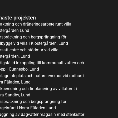
naste projekten
aktning och dräneringsarbete runt villa i
stergården Lund
nspräckning och bergsprängning för
lbygge vid villa i Klostergården, Lund
satt entré och stödmur vid villa i
stergården, Lund
digställd inkoppling till kommunalt vatten och
opp i Gunnesbo, Lund
nlagd uteplats och naturstensmur vid radhus i
ra Fäladen, Lund
kberedning och finplanering av villatomt i
ra Sandby, Lund
nspräckning och bergsprängning för
ageinfart i Norra Fäladen Lund
äggning av dagvattenmagasin med stenkistor