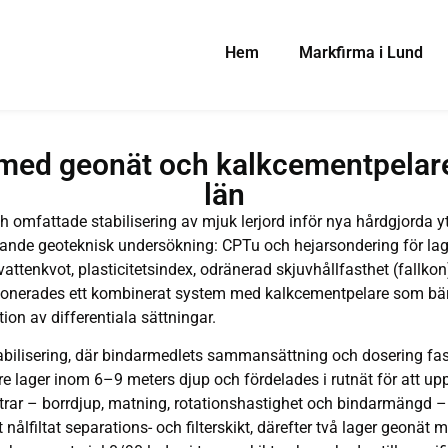
Hem
Markfirma i Lund
d med geonät och kalkcementpelar
län
ch omfattade stabilisering av mjuk lerjord inför nya hårdgjorda
ande geoteknisk undersökning: CPTu och hejarsondering för lage
attenkvot, plasticitetsindex, odränerad skjuvhållfasthet (fallko
sionerades ett kombinerat system med kalkcementpelare som b
tion av differentiala sättningar.
bilisering, där bindarmedlets sammansättning och dosering fast
are lager inom 6–9 meters djup och fördelades i rutnät för att u
rar – borrdjup, matning, rotationshastighet och bindarmängd –
 nålfiltat separations- och filterskikt, därefter två lager geonät 