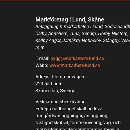
Markföretag i Lund, Skåne
Anläggning & markarbeten i Lund, Södra Sandb
Dalby, Annehem, Tuna, Genarp, Hörby, Nilstorp,
Källby Ängar, Järnåkra, Nöbbelöv, Stångby, Veb
m.m.
E-mail:
bygg@markarbete-lund.se
Webb:
www.markarbete-lund.se
Adress: Plommonvägen
223 55 Lund
Skånes län, Sverige
Verksamhetsbeskrivning:
Entreprenadbolaget skall bedriva
trädgårdsanläggningar, anläggning,
fastighetskötsel, tomtrenovering, väg- och
markentreprenader samt därmed förenlig