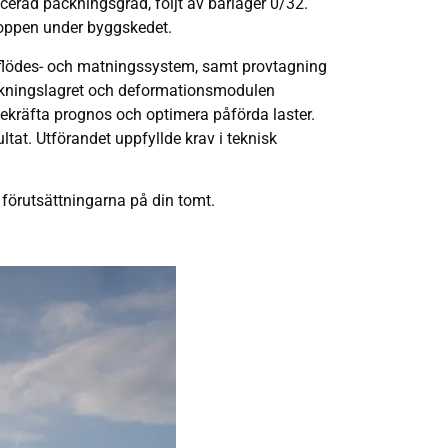
icerad packningsgrad, följt av bärlager 0/32.
roppen under byggskedet.
v flödes- och matningssystem, samt provtagning
tärkningslagret och deformationsmodulen
ekräfta prognos och optimera påförda laster.
tat. Utförandet uppfyllde krav i teknisk
 förutsättningarna på din tomt.