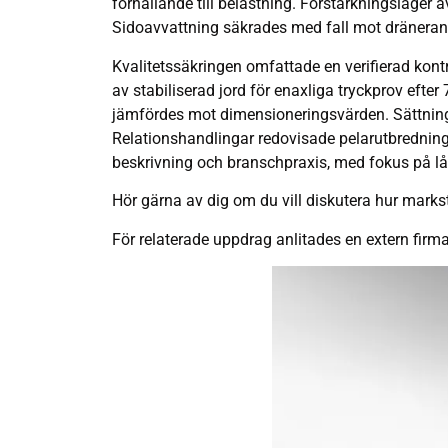
förhållande till belastning. Förstärkningslager 
Sidoavvattning säkrades med fall mot dränerand
Kvalitetssäkringen omfattade en verifierad kont
av stabiliserad jord för enaxliga tryckprov ef
jämfördes mot dimensioneringsvärden. Sättnings
Relationshandlingar redovisade pelarutbredning,
beskrivning och branschpraxis, med fokus på lå
Hör gärna av dig om du vill diskutera hur marks
För relaterade uppdrag anlitades en extern firm