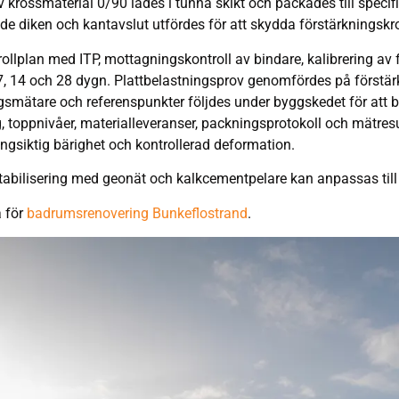
av krossmaterial 0/90 lades i tunna skikt och packades till specif
e diken och kantavslut utfördes för att skydda förstärkningsk
rollplan med ITP, mottagningskontroll av bindare, kalibrering a
ter 7, 14 och 28 dygn. Plattbelastningsprov genomfördes på förs
mätare och referenspunkter följdes under byggskedet för att b
 toppnivåer, materialleveranser, packningsprotokoll och mätresul
ngsiktig bärighet och kontrollerad deformation.
tabilisering med geonät och kalkcementpelare kan anpassas till
a för
badrumsrenovering Bunkeflostrand
.