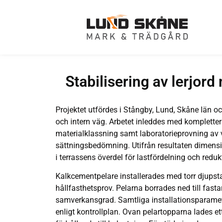
Stabilisering av lerjor
Projektet utfördes i Stångby, Lund, Skåne län o
och intern väg. Arbetet inleddes med kompletter
materialklassning samt laboratorieprovning av v
sättningsbedömning. Utifrån resultaten dimen
i terrassens överdel för lastfördelning och reduk
Kalkcementpelare installerades med torr djupsta
hållfasthetsprov. Pelarna borrades ned till fast
samverkansgrad. Samtliga installationsparamet
enligt kontrollplan. Ovan pelartopparna lades ett